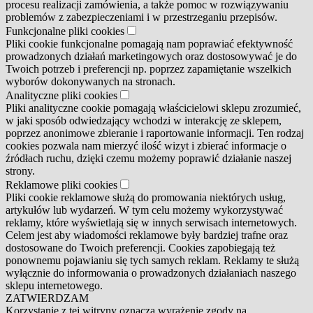
procesu realizacji zamówienia, a także pomoc w rozwiązywaniu
problemów z zabezpieczeniami i w przestrzeganiu przepisów.
Funkcjonalne pliki cookies
Pliki cookie funkcjonalne pomagają nam poprawiać efektywność
prowadzonych działań marketingowych oraz dostosowywać je do
Twoich potrzeb i preferencji np. poprzez zapamiętanie wszelkich
wyborów dokonywanych na stronach.
Analityczne pliki cookies
Pliki analityczne cookie pomagają właścicielowi sklepu zrozumieć,
w jaki sposób odwiedzający wchodzi w interakcję ze sklepem,
poprzez anonimowe zbieranie i raportowanie informacji. Ten rodzaj
cookies pozwala nam mierzyć ilość wizyt i zbierać informacje o
źródłach ruchu, dzięki czemu możemy poprawić działanie naszej
strony.
Reklamowe pliki cookies
Pliki cookie reklamowe służą do promowania niektórych usług,
artykułów lub wydarzeń. W tym celu możemy wykorzystywać
reklamy, które wyświetlają się w innych serwisach internetowych.
Celem jest aby wiadomości reklamowe były bardziej trafne oraz
dostosowane do Twoich preferencji. Cookies zapobiegają też
ponownemu pojawianiu się tych samych reklam. Reklamy te służą
wyłącznie do informowania o prowadzonych działaniach naszego
sklepu internetowego.
ZATWIERDZAM
Korzystanie z tej witryny oznacza wyrażenie zgody na