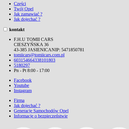
Części
Twój Opel
Jak zamawiać ?
Jak dojechać ?
kontakt
F.H.U TOMII CARS
CIESZYŃSKA 36
43-385 JASIENICA
NIP:
5471850781
tomiicars@tomiicars.com.pl
603154664
338101803
5180297
Pn - Pt 8:00 - 17:00
Facebook
Youtube
Instagram
Firma
Jak dojechać ?
Generacje Samochodów Opel
Informacje o bezpieczeństwie