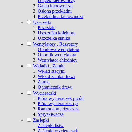
Drążek kierowniczy
Gałka kierownicza
Osłona przekładni
Przekładnia kierownicza
Uszczelki
Pozostałe
Uszczelka kolektora
Uszczelka silnika
Wentylatory , Rezystory
Obudowa wentylatora
Opornik wentylatora
Wentylator chłodnicy
Wkładki , Zamki
Wkład stacyjki
Wkład zamka drzwi
Zamki
Ogranicznik drzwi
Wycieraczki
Pióra wycieraczek przód
Pióra wycieraczek tył
Ramiona wycieraczek
Spryskiwacze
Zaślepki
Zaślepki listw
Zaślepki wycieraczek