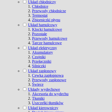
Układ chłodniczy
Chłodnice
Przewody chłodnicze
Termostat
Zbiorniczki płynu
Układ hamulcowy
Klocki hamulcowe
Pozostałe
Przewody hamulcowe
Tarcze hamulcowe
Układ elektryczny
Akumulatory
Czujniki
Przełączniki
Silniczki
Układ zapłonowy
Cewka zapłopnowa
Przewody zapłonowe
Świece
Układy wydechowe
Akcesoria do wydechu
Tłumiki
Uszczelki tłumików
Układ kierowniczy