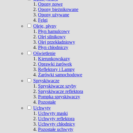
Opony nowe
Opony bieżnikowane
Opony używane
Felgi
Oleje, płyny
Płyn hamulcowy
Olej silnikowy
Olej przekładniowy
Płyn chłodniczy
Oświetlenie
Kierunkowskazy
Oprawki żarówek
Reflektory i Lampy
Żarówki samochodowe
Spryskiwacze
Spryskiwacze szyby
Spryskiwacze reflektora
Pompka spryskiwaczy
Pozostałe
Uchwyty
Uchwyty maski
Uchwyty reflektora
Uchwyty chłodnicy
Pozostałe uchwyty