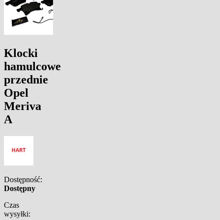
Klocki
hamulcowe
przednie
Opel
Meriva
A
Dostępność:
Dostępny
Czas
wysyłki: