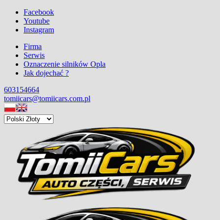
Facebook
Youtube
Instagram
Firma
Serwis
Oznaczenie silników Opla
Jak dojechać ?
603154664
tomiicars@tomiicars.com.pl