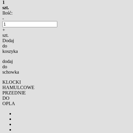
1
szt.
Ilość:
-
+
szt.
Dodaj
do
koszyka
dodaj
do
schowka
KLOCKI
HAMULCOWE
PRZEDNIE
DO
OPLA