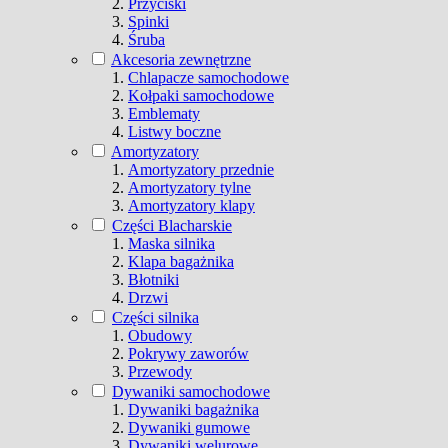
Przyciski
Spinki
Śruba
Akcesoria zewnętrzne
Chlapacze samochodowe
Kołpaki samochodowe
Emblematy
Listwy boczne
Amortyzatory
Amortyzatory przednie
Amortyzatory tylne
Amortyzatory klapy
Części Blacharskie
Maska silnika
Klapa bagażnika
Błotniki
Drzwi
Części silnika
Obudowy
Pokrywy zaworów
Przewody
Dywaniki samochodowe
Dywaniki bagażnika
Dywaniki gumowe
Dywaniki welurowe