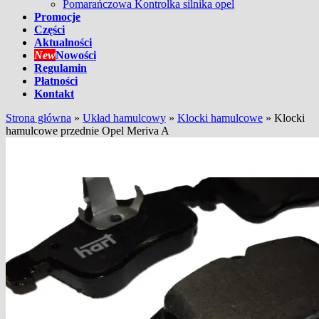
Pomarańczowa Kontrolka silnika opel
Promocje
Części
Aktualności
New
Nowości
Regulamin
Płatności
Kontakt
Strona główna
»
Układ hamulcowy
»
Klocki hamulcowe
»
Klocki
hamulcowe przednie Opel Meriva A