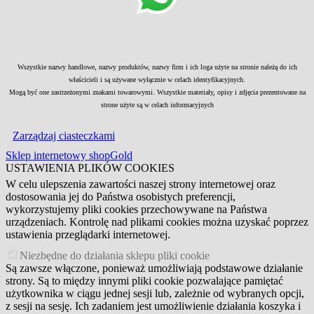
Wszystkie nazwy handlowe, nazwy produktów, nazwy firm i ich loga użyte na stronie należą do ich
właścicieli i są używane wyłącznie w celach identyfikacyjnych.
Mogą być one zastrzeżonymi znakami towarowymi. Wszystkie materiały, opisy i zdjęcia prezentowane na
strone użyte są w celach informacyjnych
Zarządzaj ciasteczkami
Sklep internetowy shopGold
USTAWIENIA PLIKÓW COOKIES
W celu ulepszenia zawartości naszej strony internetowej oraz
dostosowania jej do Państwa osobistych preferencji,
wykorzystujemy pliki cookies przechowywane na Państwa
urządzeniach. Kontrolę nad plikami cookies można uzyskać poprzez
ustawienia przeglądarki internetowej.
Niezbędne do działania sklepu pliki cookie
Są zawsze włączone, ponieważ umożliwiają podstawowe działanie
strony. Są to między innymi pliki cookie pozwalające pamiętać
użytkownika w ciągu jednej sesji lub, zależnie od wybranych opcji,
z sesji na sesję. Ich zadaniem jest umożliwienie działania koszyka i