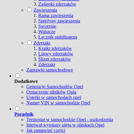
Zaślepki zderzaków
Zawieszenia
Rama zawieszenia
Sprężyny zawieszenia
Sworznie
Wahacze
Łącznik stabilizatora
Zderzaki
Kratki zderzaków
Listwy zderzaków
Ślizgi zderzaków
Zderzaki
Zaprawki samochodowe
Dodatkowe
Generacje Samochodów Opel
Oznaczenie silników Opla
Usterki w samochodach opel
Numer VIN w samochodzie Opel
Poradnik
Termostat w samochodzie Opel - uszkodzenia
Interwał wymiany oleju w silnikach Opel
Jak zamawiać części