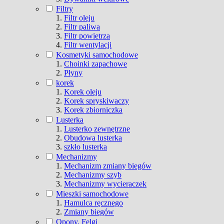
Filtry
Filtr oleju
Filtr paliwa
Filtr powietrza
Filtr wentylacji
Kosmetyki samochodowe
Choinki zapachowe
Płyny
korek
Korek oleju
Korek spryskiwaczy
Korek zbiorniczka
Lusterka
Lusterko zewnętrzne
Obudowa lusterka
szkło lusterka
Mechanizmy
Mechanizm zmiany biegów
Mechanizmy szyb
Mechanizmy wycieraczek
Mieszki samochodowe
Hamulca ręcznego
Zmiany biegów
Opony, Felgi