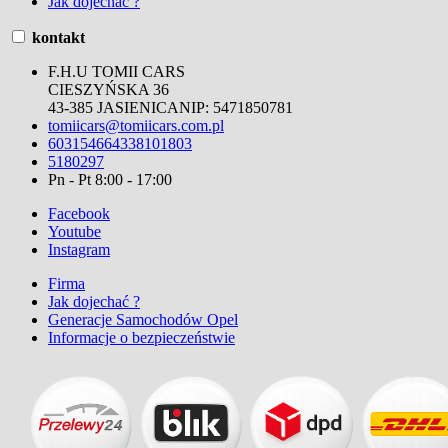
Jak dojechać ?
kontakt
F.H.U TOMII CARS
CIESZYŃSKA 36
43-385 JASIENICA
NIP:
5471850781
tomiicars@tomiicars.com.pl
603154664
338101803
5180297
Pn - Pt 8:00 - 17:00
Facebook
Youtube
Instagram
Firma
Jak dojechać ?
Generacje Samochodów Opel
Informacje o bezpieczeństwie