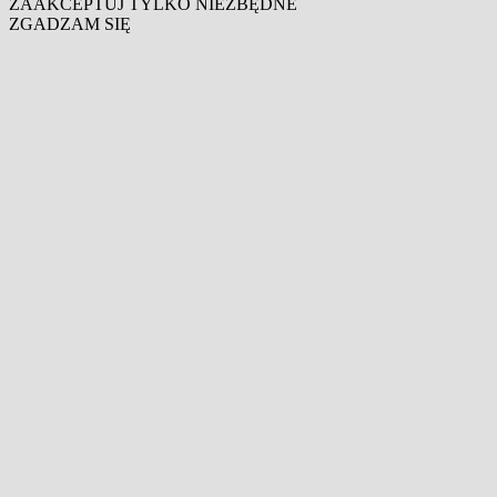
ZAAKCEPTUJ TYLKO NIEZBĘDNE
ZGADZAM SIĘ