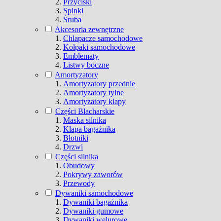
Przyciski
Spinki
Śruba
Akcesoria zewnętrzne
Chlapacze samochodowe
Kołpaki samochodowe
Emblematy
Listwy boczne
Amortyzatory
Amortyzatory przednie
Amortyzatory tylne
Amortyzatory klapy
Części Blacharskie
Maska silnika
Klapa bagażnika
Błotniki
Drzwi
Części silnika
Obudowy
Pokrywy zaworów
Przewody
Dywaniki samochodowe
Dywaniki bagażnika
Dywaniki gumowe
Dywaniki welurowe