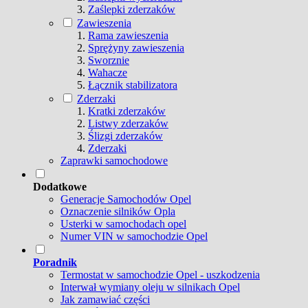
Zaślepki zderzaków
Zawieszenia
Rama zawieszenia
Sprężyny zawieszenia
Sworznie
Wahacze
Łącznik stabilizatora
Zderzaki
Kratki zderzaków
Listwy zderzaków
Ślizgi zderzaków
Zderzaki
Zaprawki samochodowe
Dodatkowe
Generacje Samochodów Opel
Oznaczenie silników Opla
Usterki w samochodach opel
Numer VIN w samochodzie Opel
Poradnik
Termostat w samochodzie Opel - uszkodzenia
Interwał wymiany oleju w silnikach Opel
Jak zamawiać części