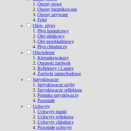
Opony nowe
Opony bieżnikowane
Opony używane
Felgi
Oleje, płyny
Płyn hamulcowy
Olej silnikowy
Olej przekładniowy
Płyn chłodniczy
Oświetlenie
Kierunkowskazy
Oprawki żarówek
Reflektory i Lampy
Żarówki samochodowe
Spryskiwacze
Spryskiwacze szyby
Spryskiwacze reflektora
Pompka spryskiwaczy
Pozostałe
Uchwyty
Uchwyty maski
Uchwyty reflektora
Uchwyty chłodnicy
Pozostałe uchwyty