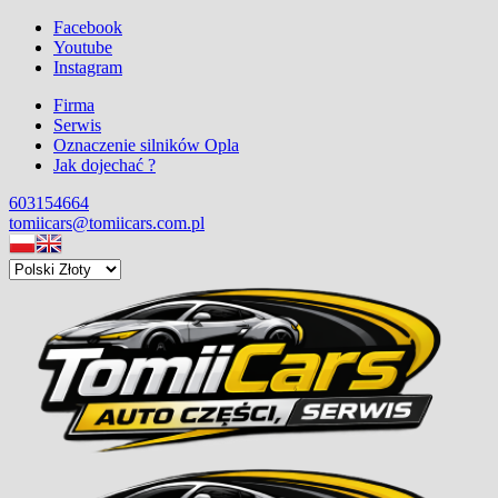
Facebook
Youtube
Instagram
Firma
Serwis
Oznaczenie silników Opla
Jak dojechać ?
603154664
tomiicars@tomiicars.com.pl