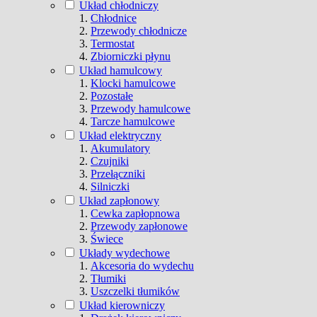
Układ chłodniczy
Chłodnice
Przewody chłodnicze
Termostat
Zbiorniczki płynu
Układ hamulcowy
Klocki hamulcowe
Pozostałe
Przewody hamulcowe
Tarcze hamulcowe
Układ elektryczny
Akumulatory
Czujniki
Przełączniki
Silniczki
Układ zapłonowy
Cewka zapłopnowa
Przewody zapłonowe
Świece
Układy wydechowe
Akcesoria do wydechu
Tłumiki
Uszczelki tłumików
Układ kierowniczy