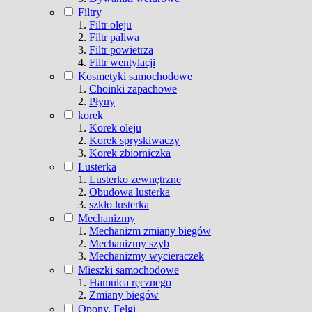
Filtry
Filtr oleju
Filtr paliwa
Filtr powietrza
Filtr wentylacji
Kosmetyki samochodowe
Choinki zapachowe
Płyny
korek
Korek oleju
Korek spryskiwaczy
Korek zbiorniczka
Lusterka
Lusterko zewnętrzne
Obudowa lusterka
szkło lusterka
Mechanizmy
Mechanizm zmiany biegów
Mechanizmy szyb
Mechanizmy wycieraczek
Mieszki samochodowe
Hamulca ręcznego
Zmiany biegów
Opony, Felgi