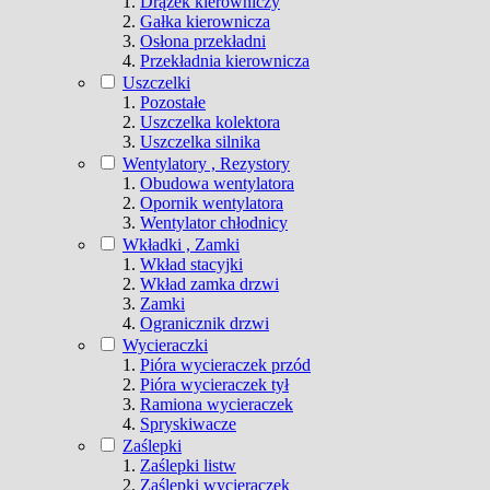
Drążek kierowniczy
Gałka kierownicza
Osłona przekładni
Przekładnia kierownicza
Uszczelki
Pozostałe
Uszczelka kolektora
Uszczelka silnika
Wentylatory , Rezystory
Obudowa wentylatora
Opornik wentylatora
Wentylator chłodnicy
Wkładki , Zamki
Wkład stacyjki
Wkład zamka drzwi
Zamki
Ogranicznik drzwi
Wycieraczki
Pióra wycieraczek przód
Pióra wycieraczek tył
Ramiona wycieraczek
Spryskiwacze
Zaślepki
Zaślepki listw
Zaślepki wycieraczek