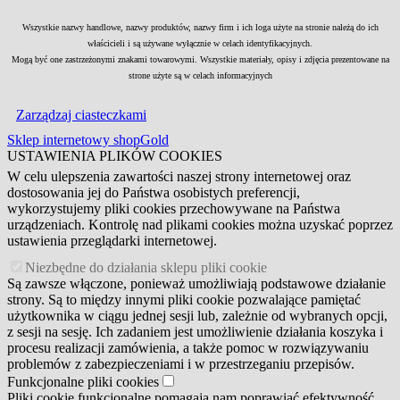
Wszystkie nazwy handlowe, nazwy produktów, nazwy firm i ich loga użyte na stronie należą do ich
właścicieli i są używane wyłącznie w celach identyfikacyjnych.
Mogą być one zastrzeżonymi znakami towarowymi. Wszystkie materiały, opisy i zdjęcia prezentowane na
strone użyte są w celach informacyjnych
Zarządzaj ciasteczkami
Sklep internetowy shopGold
USTAWIENIA PLIKÓW COOKIES
W celu ulepszenia zawartości naszej strony internetowej oraz
dostosowania jej do Państwa osobistych preferencji,
wykorzystujemy pliki cookies przechowywane na Państwa
urządzeniach. Kontrolę nad plikami cookies można uzyskać poprzez
ustawienia przeglądarki internetowej.
Niezbędne do działania sklepu pliki cookie
Są zawsze włączone, ponieważ umożliwiają podstawowe działanie
strony. Są to między innymi pliki cookie pozwalające pamiętać
użytkownika w ciągu jednej sesji lub, zależnie od wybranych opcji,
z sesji na sesję. Ich zadaniem jest umożliwienie działania koszyka i
procesu realizacji zamówienia, a także pomoc w rozwiązywaniu
problemów z zabezpieczeniami i w przestrzeganiu przepisów.
Funkcjonalne pliki cookies
Pliki cookie funkcjonalne pomagają nam poprawiać efektywność