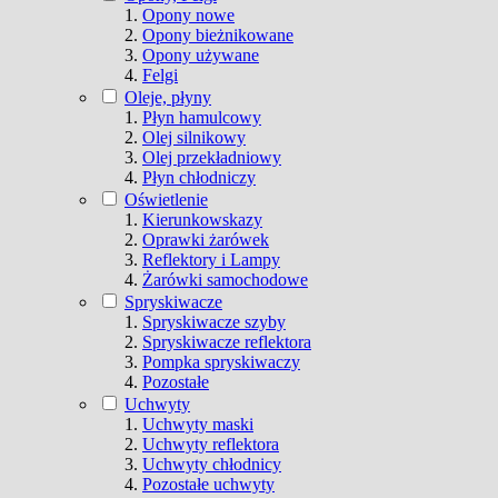
Opony nowe
Opony bieżnikowane
Opony używane
Felgi
Oleje, płyny
Płyn hamulcowy
Olej silnikowy
Olej przekładniowy
Płyn chłodniczy
Oświetlenie
Kierunkowskazy
Oprawki żarówek
Reflektory i Lampy
Żarówki samochodowe
Spryskiwacze
Spryskiwacze szyby
Spryskiwacze reflektora
Pompka spryskiwaczy
Pozostałe
Uchwyty
Uchwyty maski
Uchwyty reflektora
Uchwyty chłodnicy
Pozostałe uchwyty