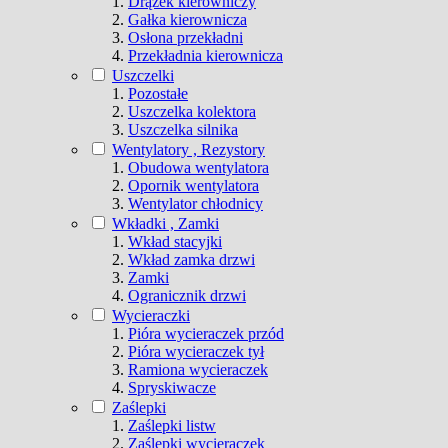
Drążek kierowniczy
Gałka kierownicza
Osłona przekładni
Przekładnia kierownicza
Uszczelki
Pozostałe
Uszczelka kolektora
Uszczelka silnika
Wentylatory , Rezystory
Obudowa wentylatora
Opornik wentylatora
Wentylator chłodnicy
Wkładki , Zamki
Wkład stacyjki
Wkład zamka drzwi
Zamki
Ogranicznik drzwi
Wycieraczki
Pióra wycieraczek przód
Pióra wycieraczek tył
Ramiona wycieraczek
Spryskiwacze
Zaślepki
Zaślepki listw
Zaślepki wycieraczek