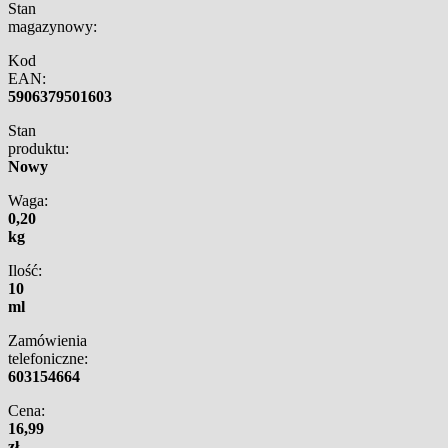
Stan
magazynowy:
Kod
EAN:
5906379501603
Stan
produktu:
Nowy
Waga:
0,20
kg
Ilość:
10
ml
Zamówienia
telefoniczne:
603154664
Cena:
16,99
zł