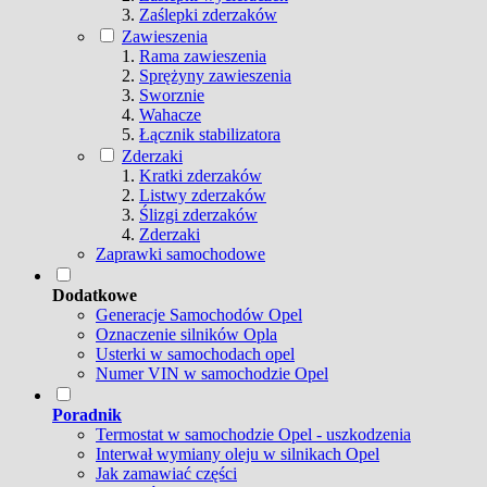
Zaślepki zderzaków
Zawieszenia
Rama zawieszenia
Sprężyny zawieszenia
Sworznie
Wahacze
Łącznik stabilizatora
Zderzaki
Kratki zderzaków
Listwy zderzaków
Ślizgi zderzaków
Zderzaki
Zaprawki samochodowe
Dodatkowe
Generacje Samochodów Opel
Oznaczenie silników Opla
Usterki w samochodach opel
Numer VIN w samochodzie Opel
Poradnik
Termostat w samochodzie Opel - uszkodzenia
Interwał wymiany oleju w silnikach Opel
Jak zamawiać części