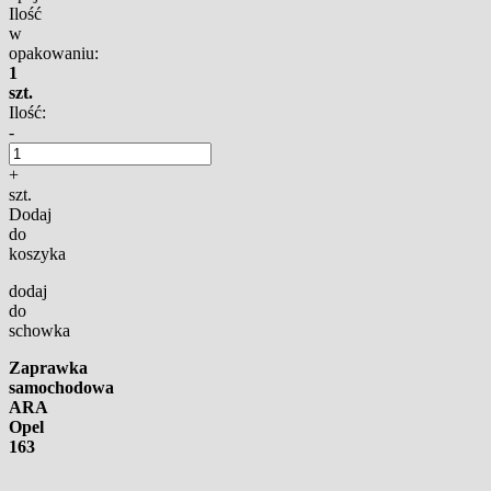
Ilość
w
opakowaniu:
1
szt.
Ilość:
-
+
szt.
Dodaj
do
koszyka
dodaj
do
schowka
Zaprawka
samochodowa
ARA
Opel
163