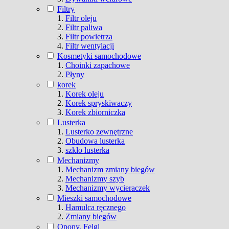
Filtry
Filtr oleju
Filtr paliwa
Filtr powietrza
Filtr wentylacji
Kosmetyki samochodowe
Choinki zapachowe
Płyny
korek
Korek oleju
Korek spryskiwaczy
Korek zbiorniczka
Lusterka
Lusterko zewnętrzne
Obudowa lusterka
szkło lusterka
Mechanizmy
Mechanizm zmiany biegów
Mechanizmy szyb
Mechanizmy wycieraczek
Mieszki samochodowe
Hamulca ręcznego
Zmiany biegów
Opony, Felgi