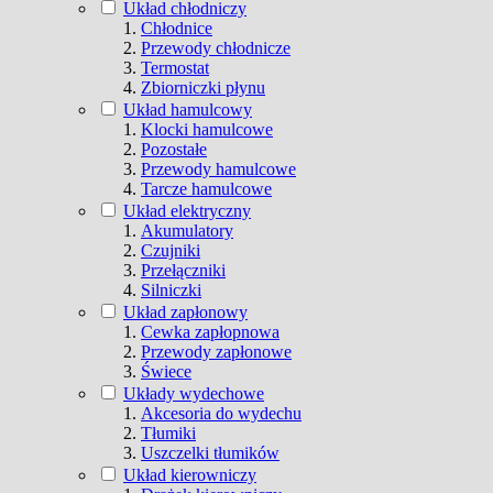
Układ chłodniczy
Chłodnice
Przewody chłodnicze
Termostat
Zbiorniczki płynu
Układ hamulcowy
Klocki hamulcowe
Pozostałe
Przewody hamulcowe
Tarcze hamulcowe
Układ elektryczny
Akumulatory
Czujniki
Przełączniki
Silniczki
Układ zapłonowy
Cewka zapłopnowa
Przewody zapłonowe
Świece
Układy wydechowe
Akcesoria do wydechu
Tłumiki
Uszczelki tłumików
Układ kierowniczy