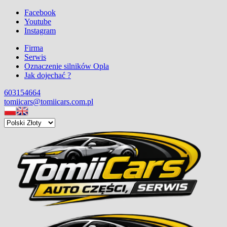
Facebook
Youtube
Instagram
Firma
Serwis
Oznaczenie silników Opla
Jak dojechać ?
603154664
tomiicars@tomiicars.com.pl