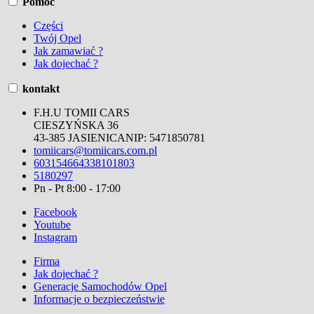
Pomoc
Części
Twój Opel
Jak zamawiać ?
Jak dojechać ?
kontakt
F.H.U TOMII CARS
CIESZYŃSKA 36
43-385 JASIENICA
NIP:
5471850781
tomiicars@tomiicars.com.pl
603154664
338101803
5180297
Pn - Pt 8:00 - 17:00
Facebook
Youtube
Instagram
Firma
Jak dojechać ?
Generacje Samochodów Opel
Informacje o bezpieczeństwie