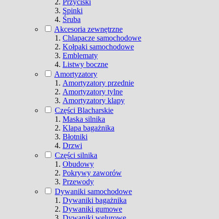
Przyciski
Spinki
Śruba
Akcesoria zewnętrzne
Chlapacze samochodowe
Kołpaki samochodowe
Emblematy
Listwy boczne
Amortyzatory
Amortyzatory przednie
Amortyzatory tylne
Amortyzatory klapy
Części Blacharskie
Maska silnika
Klapa bagażnika
Błotniki
Drzwi
Części silnika
Obudowy
Pokrywy zaworów
Przewody
Dywaniki samochodowe
Dywaniki bagażnika
Dywaniki gumowe
Dywaniki welurowe