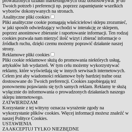
prowadzonych działań marketingowych oraz dostosowywać je do
Twoich potrzeb i preferencji np. poprzez zapamiętanie wszelkich
wyborów dokonywanych na stronach.
Analityczne pliki cookies
Pliki analityczne cookie pomagają właścicielowi sklepu zrozumieć,
w jaki sposób odwiedzający wchodzi w interakcję ze sklepem,
poprzez anonimowe zbieranie i raportowanie informacji. Ten rodzaj
cookies pozwala nam mierzyć ilość wizyt i zbierać informacje o
źródłach ruchu, dzięki czemu możemy poprawić działanie naszej
strony.
Reklamowe pliki cookies
Pliki cookie reklamowe służą do promowania niektórych usług,
artykułów lub wydarzeń. W tym celu możemy wykorzystywać
reklamy, które wyświetlają się w innych serwisach internetowych.
Celem jest aby wiadomości reklamowe były bardziej trafne oraz
dostosowane do Twoich preferencji. Cookies zapobiegają też
ponownemu pojawianiu się tych samych reklam. Reklamy te służą
wyłącznie do informowania o prowadzonych działaniach naszego
sklepu internetowego.
ZATWIERDZAM
Korzystanie z tej witryny oznacza wyrażenie zgody na
wykorzystanie plików cookies. Więcej informacji możesz znaleźć w
naszej Polityce Cookies.
USTAWIENIA
ZAAKCEPTUJ TYLKO NIEZBĘDNE