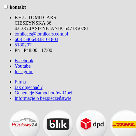
kontakt
F.H.U TOMII CARS
CIESZYŃSKA 36
43-385 JASIENICA
NIP:
5471850781
tomiicars@tomiicars.com.pl
603154664
338101803
5180297
Pn - Pt 8:00 - 17:00
Facebook
Youtube
Instagram
Firma
Jak dojechać ?
Generacje Samochodów Opel
Informacje o bezpieczeństwie