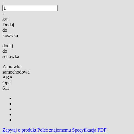
-
+
szt.
Dodaj
do
koszyka
dodaj
do
schowka
Zaprawka
samochodowa
ARA
Opel
611
Zapytaj o produkt
Poleć znajomemu
Specyfikacja PDF