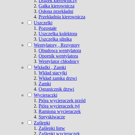
Drążek kierowniczy
Gałka kierownicza
Osłona przekładni
Przekładnia kierownicza
Uszczelki
Pozostałe
Uszczelka kolektora
Uszczelka silnika
Wentylatory , Rezystory
Obudowa wentylatora
Opornik wentylatora
Wentylator chłodnicy
Wkładki , Zamki
Wkład stacyjki
Wkład zamka drzwi
Zamki
Ogranicznik drzwi
Wycieraczki
Pióra wycieraczek przód
Pióra wycieraczek tył
Ramiona wycieraczek
Spryskiwacze
Zaślepki
Zaślepki listw
Zaślepki wycieraczek