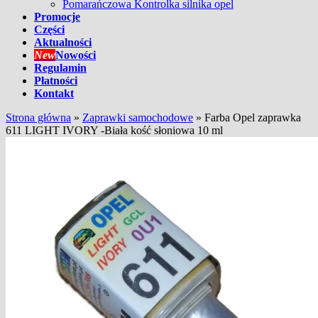
Pomarańczowa Kontrolka silnika opel
Promocje
Części
Aktualności
New
Nowości
Regulamin
Płatności
Kontakt
Strona główna
»
Zaprawki samochodowe
»
Farba Opel zaprawka
611 LIGHT IVORY -Biała kość słoniowa 10 ml