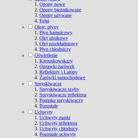
Opony nowe
Opony bieżnikowane
Opony używane
Felgi
Oleje, płyny
Płyn hamulcowy
Olej silnikowy
Olej przekładniowy
Płyn chłodniczy
Oświetlenie
Kierunkowskazy
Oprawki żarówek
Reflektory i Lampy
Żarówki samochodowe
Spryskiwacze
Spryskiwacze szyby
Spryskiwacze reflektora
Pompka spryskiwaczy
Pozostałe
Uchwyty
Uchwyty maski
Uchwyty reflektora
Uchwyty chłodnicy
Pozostałe uchwyty