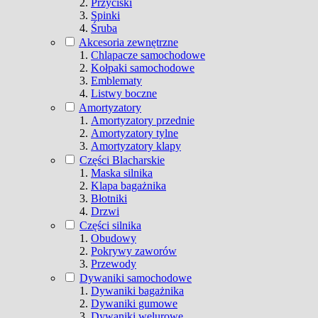
Przyciski
Spinki
Śruba
Akcesoria zewnętrzne
Chlapacze samochodowe
Kołpaki samochodowe
Emblematy
Listwy boczne
Amortyzatory
Amortyzatory przednie
Amortyzatory tylne
Amortyzatory klapy
Części Blacharskie
Maska silnika
Klapa bagażnika
Błotniki
Drzwi
Części silnika
Obudowy
Pokrywy zaworów
Przewody
Dywaniki samochodowe
Dywaniki bagażnika
Dywaniki gumowe
Dywaniki welurowe