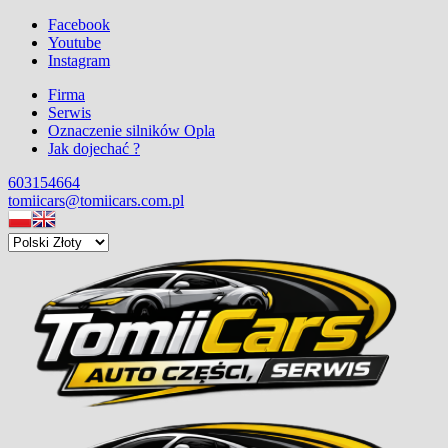
Facebook
Youtube
Instagram
Firma
Serwis
Oznaczenie silników Opla
Jak dojechać ?
603154664
tomiicars@tomiicars.com.pl