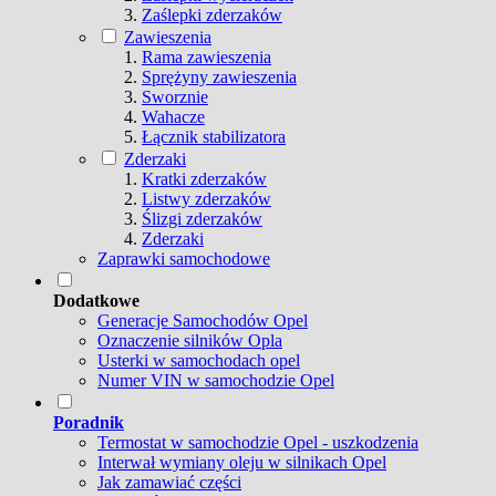
Zaślepki zderzaków
Zawieszenia
Rama zawieszenia
Sprężyny zawieszenia
Sworznie
Wahacze
Łącznik stabilizatora
Zderzaki
Kratki zderzaków
Listwy zderzaków
Ślizgi zderzaków
Zderzaki
Zaprawki samochodowe
Dodatkowe
Generacje Samochodów Opel
Oznaczenie silników Opla
Usterki w samochodach opel
Numer VIN w samochodzie Opel
Poradnik
Termostat w samochodzie Opel - uszkodzenia
Interwał wymiany oleju w silnikach Opel
Jak zamawiać części