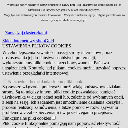
Wszystkie nazwy handlowe, nazwy produktów, nazwy firm i ich loga użyte na stronie należą do ich
właścicieli i są używane wyłącznie w celach identyfikacyjnych.
Mogą być one zastrzeżonymi znakami towarowymi. Wszystkie materiały, opisy i zdjęcia prezentowane na
strone użyte są w celach informacyjnych
Zarządzaj ciasteczkami
Sklep internetowy shopGold
USTAWIENIA PLIKÓW COOKIES
W celu ulepszenia zawartości naszej strony internetowej oraz
dostosowania jej do Państwa osobistych preferencji,
wykorzystujemy pliki cookies przechowywane na Państwa
urządzeniach. Kontrolę nad plikami cookies można uzyskać poprzez
ustawienia przeglądarki internetowej.
Niezbędne do działania sklepu pliki cookie
Są zawsze włączone, ponieważ umożliwiają podstawowe działanie
strony. Są to między innymi pliki cookie pozwalające pamiętać
użytkownika w ciągu jednej sesji lub, zależnie od wybranych opcji,
z sesji na sesję. Ich zadaniem jest umożliwienie działania koszyka i
procesu realizacji zamówienia, a także pomoc w rozwiązywaniu
problemów z zabezpieczeniami i w przestrzeganiu przepisów.
Funkcjonalne pliki cookies
Pliki cookie funkcjonalne pomagają nam poprawiać efektywność