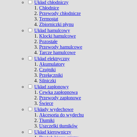
Układ chłodniczy
Chłodnice
Przewody chłodnicze
Termostat
Zbiorniczki płynu
Układ hamulcowy
Klocki hamulcowe
Pozostałe
Przewody hamulcowe
Tarcze hamulcowe
Układ elektryczny
Akumulatory
Czujniki
Przełączniki
Silniczki
Układ zapłonowy
Cewka zapłopnowa
Przewody zapłonowe
Świece
Układy wydechowe
Akcesoria do wydechu
Tłumiki
Uszczelki tłumików
Układ kierowniczy