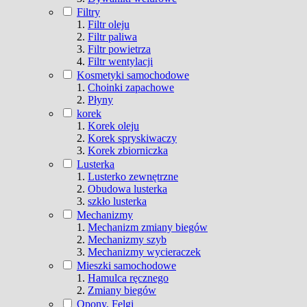
Filtry
Filtr oleju
Filtr paliwa
Filtr powietrza
Filtr wentylacji
Kosmetyki samochodowe
Choinki zapachowe
Płyny
korek
Korek oleju
Korek spryskiwaczy
Korek zbiorniczka
Lusterka
Lusterko zewnętrzne
Obudowa lusterka
szkło lusterka
Mechanizmy
Mechanizm zmiany biegów
Mechanizmy szyb
Mechanizmy wycieraczek
Mieszki samochodowe
Hamulca ręcznego
Zmiany biegów
Opony, Felgi