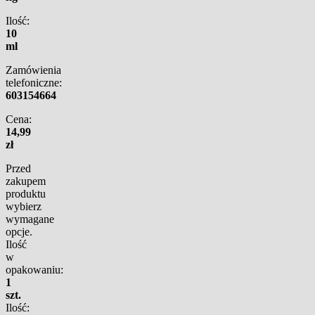
Ilość:
10
ml
Zamówienia
telefoniczne:
603154664
Cena:
14,99
zł
Przed
zakupem
produktu
wybierz
wymagane
opcje.
Ilość
w
opakowaniu:
1
szt.
Ilość: